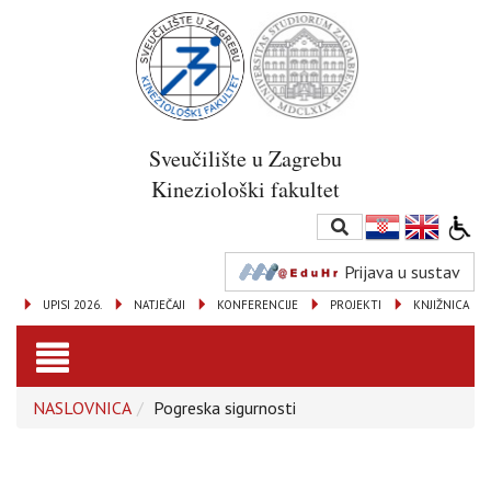
Sveučilište u Zagrebu
Kineziološki fakultet
Prijava u sustav
UPISI 2026.
NATJEČAJI
KONFERENCIJE
PROJEKTI
KNJIŽNICA
Toggle
NASLOVNICA
Pogreska sigurnosti
navigation