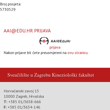
Broj posjeta:
5730529
AAI@EDU.HR PRIJAVA
prijava
Nakon prijave bit ćete preusmjereni na
ovu stranicu
.
Sveučilište u Zagrebu
Kineziološki fakultet
Horvaćanski zavoj 15
10000 Zagreb, Hrvatska
T:
+385 01/3658-666
F:
+385 01/3634-146