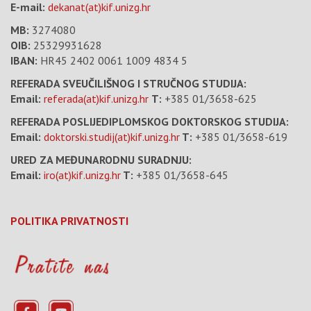
E-mail:
dekanat(at)kif.unizg.hr
MB:
3274080
OIB:
25329931628
IBAN:
HR45 2402 0061 1009 4834 5
REFERADA SVEUČILIŠNOG I STRUČNOG STUDIJA:
Email:
referada(at)kif.unizg.hr
T:
+385 01/3658-625
REFERADA POSLIJEDIPLOMSKOG DOKTORSKOG STUDIJA:
Email:
doktorski.studij(at)kif.unizg.hr
T:
+385 01/3658-619
URED ZA MEĐUNARODNU SURADNJU:
Email:
iro(at)kif.unizg.hr
T:
+385 01/3658-645
POLITIKA PRIVATNOSTI