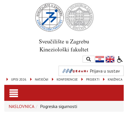
Sveučilište u Zagrebu
Kineziološki fakultet
Prijava u sustav
UPISI 2026.
NATJEČAJI
KONFERENCIJE
PROJEKTI
KNJIŽNICA
Toggle
NASLOVNICA
Pogreska sigurnosti
navigation