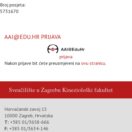
Broj posjeta:
5731670
AAI@EDU.HR PRIJAVA
prijava
Nakon prijave bit ćete preusmjereni na
ovu stranicu
.
Sveučilište u Zagrebu
Kineziološki fakultet
Horvaćanski zavoj 15
10000 Zagreb, Hrvatska
T:
+385 01/3658-666
F:
+385 01/3634-146