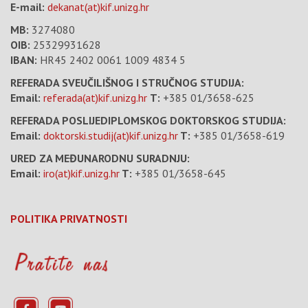
E-mail:
dekanat(at)kif.unizg.hr
MB:
3274080
OIB:
25329931628
IBAN:
HR45 2402 0061 1009 4834 5
REFERADA SVEUČILIŠNOG I STRUČNOG STUDIJA:
Email:
referada(at)kif.unizg.hr
T:
+385 01/3658-625
REFERADA POSLIJEDIPLOMSKOG DOKTORSKOG STUDIJA:
Email:
doktorski.studij(at)kif.unizg.hr
T:
+385 01/3658-619
URED ZA MEĐUNARODNU SURADNJU:
Email:
iro(at)kif.unizg.hr
T:
+385 01/3658-645
POLITIKA PRIVATNOSTI