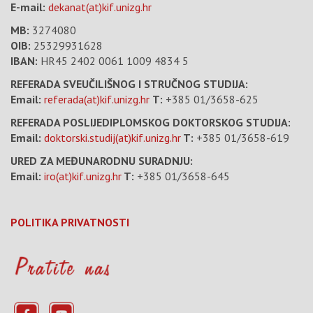
E-mail:
dekanat(at)kif.unizg.hr
MB:
3274080
OIB:
25329931628
IBAN:
HR45 2402 0061 1009 4834 5
REFERADA SVEUČILIŠNOG I STRUČNOG STUDIJA:
Email:
referada(at)kif.unizg.hr
T:
+385 01/3658-625
REFERADA POSLIJEDIPLOMSKOG DOKTORSKOG STUDIJA:
Email:
doktorski.studij(at)kif.unizg.hr
T:
+385 01/3658-619
URED ZA MEĐUNARODNU SURADNJU:
Email:
iro(at)kif.unizg.hr
T:
+385 01/3658-645
POLITIKA PRIVATNOSTI