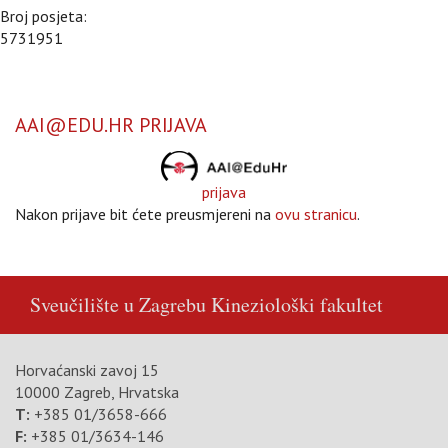
Broj posjeta:
5731951
AAI@EDU.HR PRIJAVA
prijava
Nakon prijave bit ćete preusmjereni na
ovu stranicu
.
Sveučilište u Zagrebu
Kineziološki fakultet
Horvaćanski zavoj 15
10000 Zagreb, Hrvatska
T:
+385 01/3658-666
F:
+385 01/3634-146