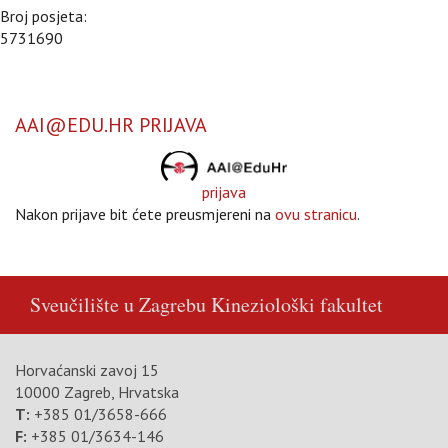
Broj posjeta:
5731690
AAI@EDU.HR PRIJAVA
prijava
Nakon prijave bit ćete preusmjereni na
ovu stranicu
.
Sveučilište u Zagrebu
Kineziološki fakultet
Horvaćanski zavoj 15
10000 Zagreb, Hrvatska
T:
+385 01/3658-666
F:
+385 01/3634-146