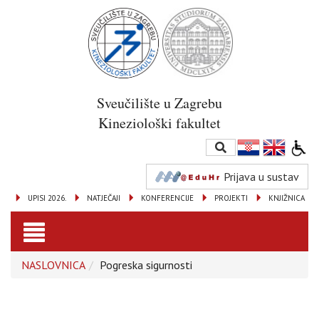
Sveučilište u Zagrebu
Kineziološki fakultet
Prijava u sustav
UPISI 2026.
NATJEČAJI
KONFERENCIJE
PROJEKTI
KNJIŽNICA
Toggle
NASLOVNICA
Pogreska sigurnosti
navigation