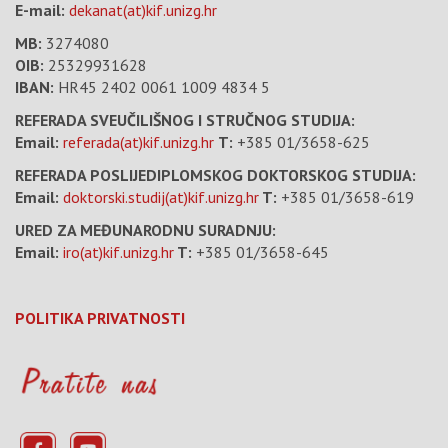
E-mail:
dekanat(at)kif.unizg.hr
MB:
3274080
OIB:
25329931628
IBAN:
HR45 2402 0061 1009 4834 5
REFERADA SVEUČILIŠNOG I STRUČNOG STUDIJA:
Email:
referada(at)kif.unizg.hr
T:
+385 01/3658-625
REFERADA POSLIJEDIPLOMSKOG DOKTORSKOG STUDIJA:
Email:
doktorski.studij(at)kif.unizg.hr
T:
+385 01/3658-619
URED ZA MEĐUNARODNU SURADNJU:
Email:
iro(at)kif.unizg.hr
T:
+385 01/3658-645
POLITIKA PRIVATNOSTI