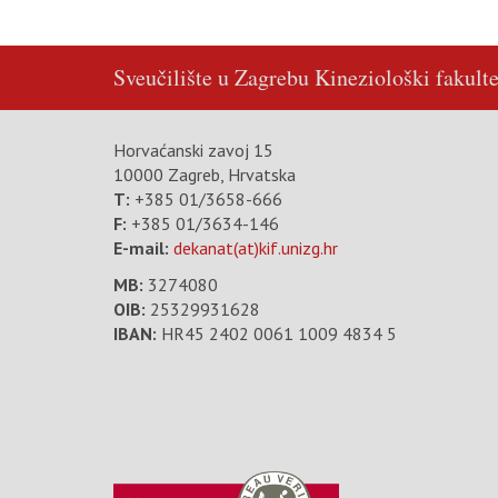
Sveučilište u Zagrebu
Kineziološki fakulte
Horvaćanski zavoj 15
10000 Zagreb, Hrvatska
T:
+385 01/3658-666
F:
+385 01/3634-146
E-mail:
dekanat(at)kif.unizg.hr
MB:
3274080
OIB:
25329931628
IBAN:
HR45 2402 0061 1009 4834 5