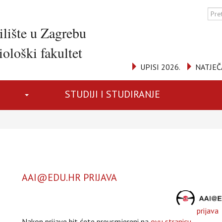
ilište u Zagrebu
ološki fakultet
UPISI 2026.
NATJEČ
STUDIJI I STUDIRANJE
AAI@EDU.HR PRIJAVA
prijava
Nakon prijave bit ćete preusmjereni na
ovu stranicu
.