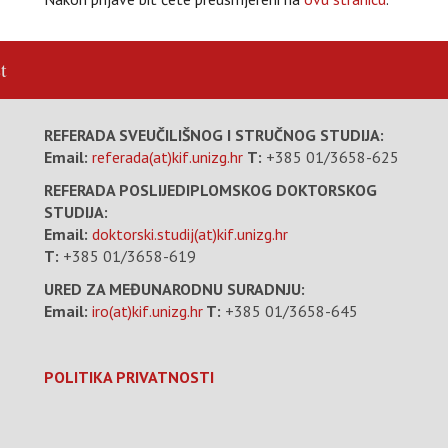
t
REFERADA SVEUČILIŠNOG I STRUČNOG STUDIJA:
Email:
referada(at)kif.unizg.hr
T:
+385 01/3658-625
REFERADA POSLIJEDIPLOMSKOG DOKTORSKOG
STUDIJA:
Email:
doktorski.studij(at)kif.unizg.hr
T:
+385 01/3658-619
URED ZA MEĐUNARODNU SURADNJU:
Email:
iro(at)kif.unizg.hr
T:
+385 01/3658-645
POLITIKA PRIVATNOSTI