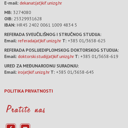
E-mail:
dekanat(at)kif.unizg.hr
MB:
3274080
OIB:
25329931628
IBAN:
HR45 2402 0061 1009 4834 5
REFERADA SVEUČILIŠNOG I STRUČNOG STUDIJA:
Email:
referada(at)kif.unizg.hr
T:
+385 01/3658-625
REFERADA POSLIJEDIPLOMSKOG DOKTORSKOG STUDIJA:
Email:
doktorski.studij(at)kif.unizg.hr
T:
+385 01/3658-619
URED ZA MEĐUNARODNU SURADNJU:
Email:
iro(at)kif.unizg.hr
T:
+385 01/3658-645
POLITIKA PRIVATNOSTI