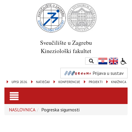
Sveučilište u Zagrebu
Kineziološki fakultet
Prijava u sustav
UPISI 2026.
NATJEČAJI
KONFERENCIJE
PROJEKTI
KNJIŽNICA
Toggle
NASLOVNICA
Pogreska sigurnosti
navigation