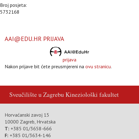
Broj posjeta:
5732168
AAI@EDU.HR PRIJAVA
prijava
Nakon prijave bit ćete preusmjereni na
ovu stranicu
.
Sveučilište u Zagrebu
Kineziološki fakultet
Horvaćanski zavoj 15
10000 Zagreb, Hrvatska
T:
+385 01/3658-666
F:
+385 01/3634-146