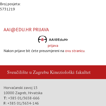
Broj posjeta:
5731219
AAI@EDU.HR PRIJAVA
prijava
Nakon prijave bit ćete preusmjereni na
ovu stranicu
.
Sveučilište u Zagrebu
Kineziološki fakultet
Horvaćanski zavoj 15
10000 Zagreb, Hrvatska
T:
+385 01/3658-666
F:
+385 01/3634-146