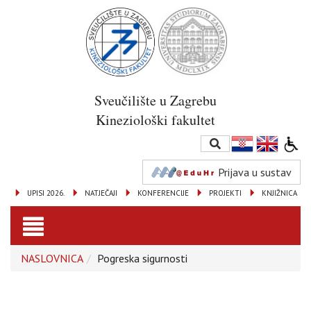
Sveučilište u Zagrebu
Kineziološki fakultet
Prijava u sustav
UPISI 2026.
NATJEČAJI
KONFERENCIJE
PROJEKTI
KNJIŽNICA
Toggle
NASLOVNICA
Pogreska sigurnosti
navigation