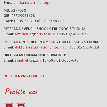
E-mail:
dekanat(at)kif.unizg.hr
MB:
3274080
OIB:
25329931628
IBAN:
HR45 2402 0061 1009 4834 5
REFERADA SVEUČILIŠNOG I STRUČNOG STUDIJA:
Email:
referada(at)kif.unizg.hr
T:
+385 01/3658-625
REFERADA POSLIJEDIPLOMSKOG DOKTORSKOG STUDIJA:
Email:
doktorski.studij(at)kif.unizg.hr
T:
+385 01/3658-619
URED ZA MEĐUNARODNU SURADNJU:
Email:
iro(at)kif.unizg.hr
T:
+385 01/3658-645
POLITIKA PRIVATNOSTI