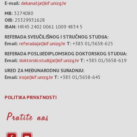
E-mail:
dekanat(at)kif.unizg.hr
MB:
3274080
OIB:
25329931628
IBAN:
HR45 2402 0061 1009 4834 5
REFERADA SVEUČILIŠNOG I STRUČNOG STUDIJA:
Email:
referada(at)kif.unizg.hr
T:
+385 01/3658-625
REFERADA POSLIJEDIPLOMSKOG DOKTORSKOG STUDIJA:
Email:
doktorski.studij(at)kif.unizg.hr
T:
+385 01/3658-619
URED ZA MEĐUNARODNU SURADNJU:
Email:
iro(at)kif.unizg.hr
T:
+385 01/3658-645
POLITIKA PRIVATNOSTI