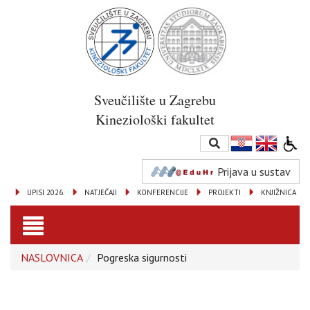
Sveučilište u Zagrebu
Kineziološki fakultet
Prijava u sustav
UPISI 2026.
NATJEČAJI
KONFERENCIJE
PROJEKTI
KNJIŽNICA
Toggle
NASLOVNICA
Pogreska sigurnosti
navigation