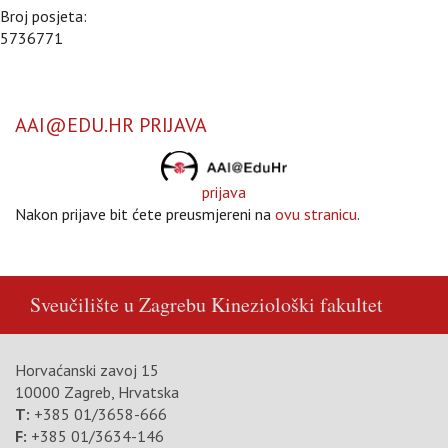
Broj posjeta:
5736771
AAI@EDU.HR PRIJAVA
prijava
Nakon prijave bit ćete preusmjereni na
ovu stranicu
.
Sveučilište u Zagrebu
Kineziološki fakultet
Horvaćanski zavoj 15
10000 Zagreb, Hrvatska
T:
+385 01/3658-666
F:
+385 01/3634-146