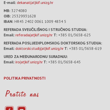
E-mail:
dekanat(at)kif.unizg.hr
MB:
3274080
OIB:
25329931628
IBAN:
HR45 2402 0061 1009 4834 5
REFERADA SVEUČILIŠNOG I STRUČNOG STUDIJA:
Email:
referada(at)kif.unizg.hr
T:
+385 01/3658-625
REFERADA POSLIJEDIPLOMSKOG DOKTORSKOG STUDIJA:
Email:
doktorski.studij(at)kif.unizg.hr
T:
+385 01/3658-619
URED ZA MEĐUNARODNU SURADNJU:
Email:
iro(at)kif.unizg.hr
T:
+385 01/3658-645
POLITIKA PRIVATNOSTI