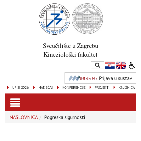
Sveučilište u Zagrebu
Kineziološki fakultet
Prijava u sustav
UPISI 2026.
NATJEČAJI
KONFERENCIJE
PROJEKTI
KNJIŽNICA
Toggle
NASLOVNICA
Pogreska sigurnosti
navigation