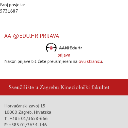
Broj posjeta:
5731687
AAI@EDU.HR PRIJAVA
prijava
Nakon prijave bit ćete preusmjereni na
ovu stranicu
.
Sveučilište u Zagrebu
Kineziološki fakultet
Horvaćanski zavoj 15
10000 Zagreb, Hrvatska
T:
+385 01/3658-666
F:
+385 01/3634-146