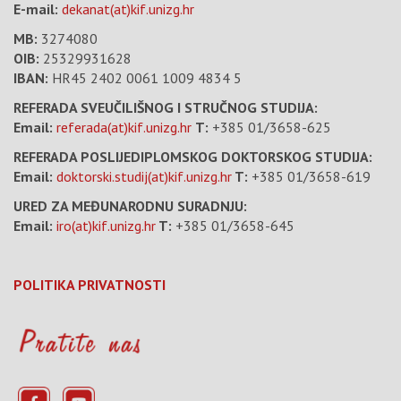
E-mail:
dekanat(at)kif.unizg.hr
MB:
3274080
OIB:
25329931628
IBAN:
HR45 2402 0061 1009 4834 5
REFERADA SVEUČILIŠNOG I STRUČNOG STUDIJA:
Email:
referada(at)kif.unizg.hr
T:
+385 01/3658-625
REFERADA POSLIJEDIPLOMSKOG DOKTORSKOG STUDIJA:
Email:
doktorski.studij(at)kif.unizg.hr
T:
+385 01/3658-619
URED ZA MEĐUNARODNU SURADNJU:
Email:
iro(at)kif.unizg.hr
T:
+385 01/3658-645
POLITIKA PRIVATNOSTI