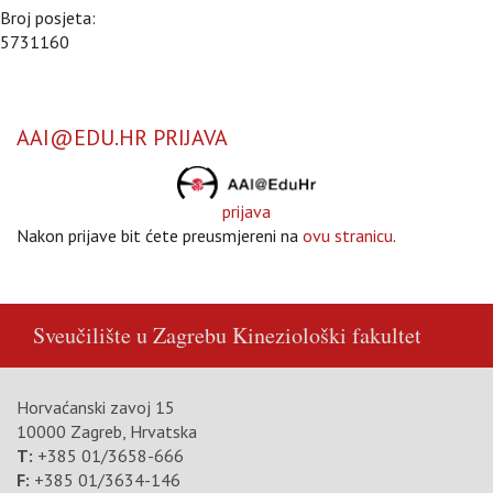
Broj posjeta:
5731160
AAI@EDU.HR PRIJAVA
prijava
Nakon prijave bit ćete preusmjereni na
ovu stranicu
.
Sveučilište u Zagrebu
Kineziološki fakultet
Horvaćanski zavoj 15
10000 Zagreb, Hrvatska
T:
+385 01/3658-666
F:
+385 01/3634-146