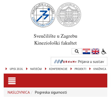
Sveučilište u Zagrebu
Kineziološki fakultet
Prijava u sustav
UPISI 2026.
NATJEČAJI
KONFERENCIJE
PROJEKTI
KNJIŽNICA
Toggle
NASLOVNICA
Pogreska sigurnosti
navigation