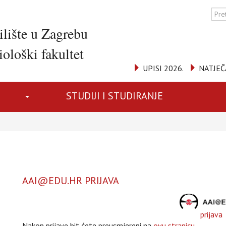
ilište u Zagrebu
ološki fakultet
UPISI 2026.
NATJEČ
STUDIJI I STUDIRANJE
AAI@EDU.HR PRIJAVA
prijava
Nakon prijave bit ćete preusmjereni na
ovu stranicu
.