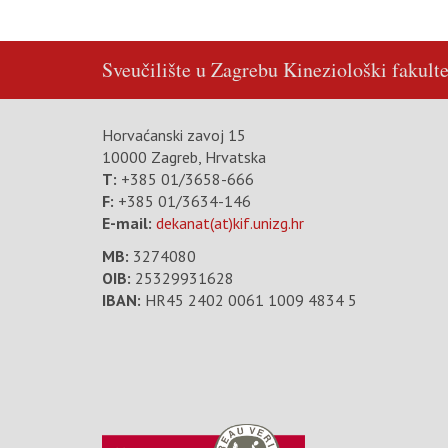
Sveučilište u Zagrebu
Kineziološki fakulte
Horvaćanski zavoj 15
10000 Zagreb, Hrvatska
T:
+385 01/3658-666
F:
+385 01/3634-146
E-mail:
dekanat(at)kif.unizg.hr
MB:
3274080
OIB:
25329931628
IBAN:
HR45 2402 0061 1009 4834 5