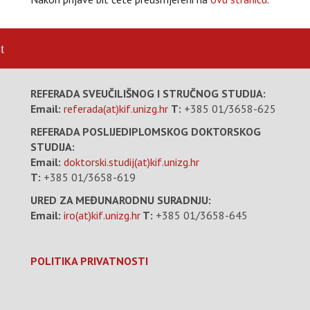
t
REFERADA SVEUČILIŠNOG I STRUČNOG STUDIJA:
Email:
referada(at)kif.unizg.hr
T:
+385 01/3658-625
REFERADA POSLIJEDIPLOMSKOG DOKTORSKOG
STUDIJA:
Email:
doktorski.studij(at)kif.unizg.hr
T:
+385 01/3658-619
URED ZA MEĐUNARODNU SURADNJU:
Email:
iro(at)kif.unizg.hr
T:
+385 01/3658-645
POLITIKA PRIVATNOSTI