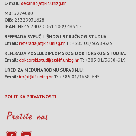
E-mail:
dekanat(at)kif.unizg.hr
MB:
3274080
OIB:
25329931628
IBAN:
HR45 2402 0061 1009 4834 5
REFERADA SVEUČILIŠNOG I STRUČNOG STUDIJA:
Email:
referada(at)kif.unizg.hr
T:
+385 01/3658-625
REFERADA POSLIJEDIPLOMSKOG DOKTORSKOG STUDIJA:
Email:
doktorski.studij(at)kif.unizg.hr
T:
+385 01/3658-619
URED ZA MEĐUNARODNU SURADNJU:
Email:
iro(at)kif.unizg.hr
T:
+385 01/3658-645
POLITIKA PRIVATNOSTI