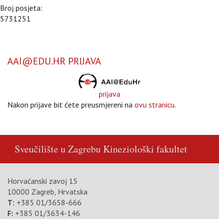
Broj posjeta:
5731251
AAI@EDU.HR PRIJAVA
prijava
Nakon prijave bit ćete preusmjereni na
ovu stranicu
.
Sveučilište u Zagrebu
Kineziološki fakultet
Horvaćanski zavoj 15
10000 Zagreb, Hrvatska
T:
+385 01/3658-666
F:
+385 01/3634-146