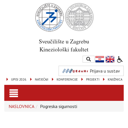
Sveučilište u Zagrebu
Kineziološki fakultet
Prijava u sustav
UPISI 2026.
NATJEČAJI
KONFERENCIJE
PROJEKTI
KNJIŽNICA
Toggle
NASLOVNICA
Pogreska sigurnosti
navigation