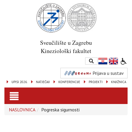
Sveučilište u Zagrebu
Kineziološki fakultet
Prijava u sustav
UPISI 2026.
NATJEČAJI
KONFERENCIJE
PROJEKTI
KNJIŽNICA
Toggle
NASLOVNICA
Pogreska sigurnosti
navigation