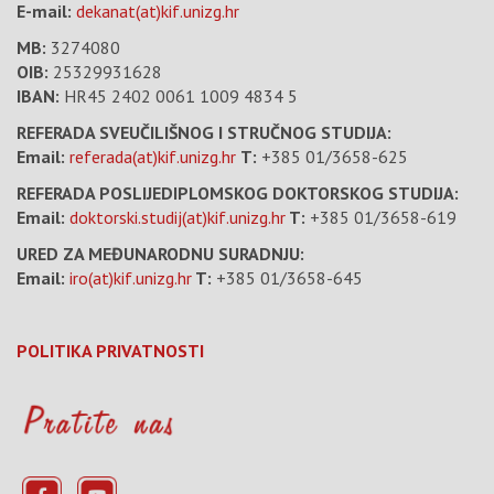
E-mail:
dekanat(at)kif.unizg.hr
MB:
3274080
OIB:
25329931628
IBAN:
HR45 2402 0061 1009 4834 5
REFERADA SVEUČILIŠNOG I STRUČNOG STUDIJA:
Email:
referada(at)kif.unizg.hr
T:
+385 01/3658-625
REFERADA POSLIJEDIPLOMSKOG DOKTORSKOG STUDIJA:
Email:
doktorski.studij(at)kif.unizg.hr
T:
+385 01/3658-619
URED ZA MEĐUNARODNU SURADNJU:
Email:
iro(at)kif.unizg.hr
T:
+385 01/3658-645
POLITIKA PRIVATNOSTI