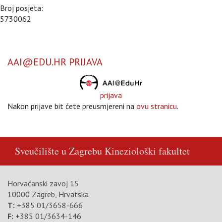
Broj posjeta:
5730062
AAI@EDU.HR PRIJAVA
prijava
Nakon prijave bit ćete preusmjereni na
ovu stranicu
.
Sveučilište u Zagrebu
Kineziološki fakultet
Horvaćanski zavoj 15
10000 Zagreb, Hrvatska
T:
+385 01/3658-666
F:
+385 01/3634-146