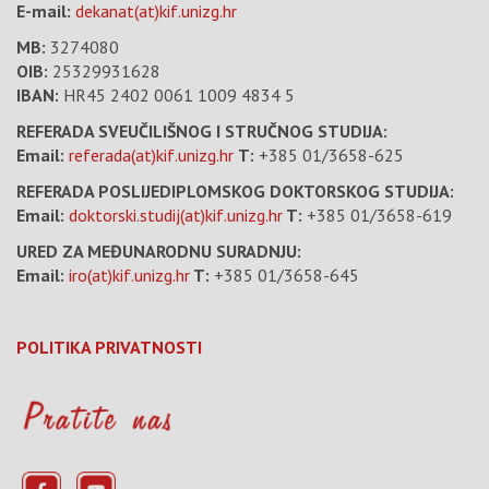
E-mail:
dekanat(at)kif.unizg.hr
MB:
3274080
OIB:
25329931628
IBAN:
HR45 2402 0061 1009 4834 5
REFERADA SVEUČILIŠNOG I STRUČNOG STUDIJA:
Email:
referada(at)kif.unizg.hr
T:
+385 01/3658-625
REFERADA POSLIJEDIPLOMSKOG DOKTORSKOG STUDIJA:
Email:
doktorski.studij(at)kif.unizg.hr
T:
+385 01/3658-619
URED ZA MEĐUNARODNU SURADNJU:
Email:
iro(at)kif.unizg.hr
T:
+385 01/3658-645
POLITIKA PRIVATNOSTI