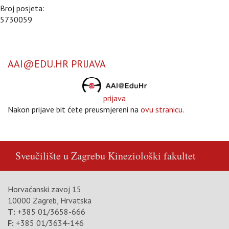
Broj posjeta:
5730059
AAI@EDU.HR PRIJAVA
prijava
Nakon prijave bit ćete preusmjereni na
ovu stranicu
.
Sveučilište u Zagrebu
Kineziološki fakultet
Horvaćanski zavoj 15
10000 Zagreb, Hrvatska
T:
+385 01/3658-666
F:
+385 01/3634-146