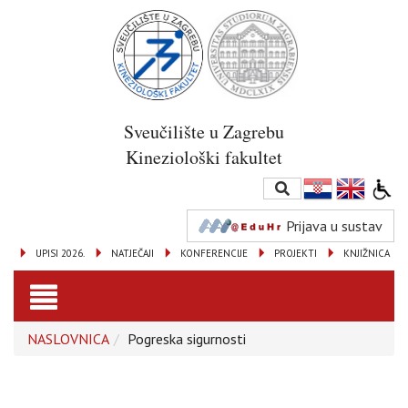
Sveučilište u Zagrebu
Kineziološki fakultet
Prijava u sustav
UPISI 2026.
NATJEČAJI
KONFERENCIJE
PROJEKTI
KNJIŽNICA
Toggle
NASLOVNICA
Pogreska sigurnosti
navigation