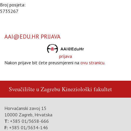
Broj posjeta:
5735267
AAI@EDU.HR PRIJAVA
prijava
Nakon prijave bit ćete preusmjereni na
ovu stranicu
.
Sveučilište u Zagrebu
Kineziološki fakultet
Horvaćanski zavoj 15
10000 Zagreb, Hrvatska
T:
+385 01/3658-666
F:
+385 01/3634-146