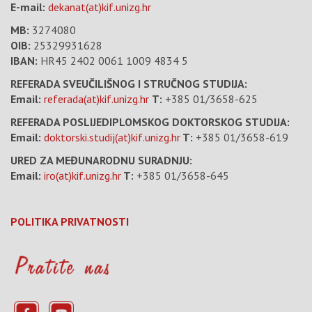
E-mail:
dekanat(at)kif.unizg.hr
MB:
3274080
OIB:
25329931628
IBAN:
HR45 2402 0061 1009 4834 5
REFERADA SVEUČILIŠNOG I STRUČNOG STUDIJA:
Email:
referada(at)kif.unizg.hr
T:
+385 01/3658-625
REFERADA POSLIJEDIPLOMSKOG DOKTORSKOG STUDIJA:
Email:
doktorski.studij(at)kif.unizg.hr
T:
+385 01/3658-619
URED ZA MEĐUNARODNU SURADNJU:
Email:
iro(at)kif.unizg.hr
T:
+385 01/3658-645
POLITIKA PRIVATNOSTI