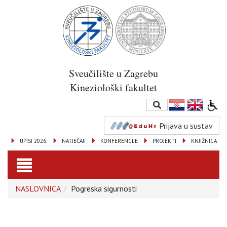
Sveučilište u Zagrebu
Kineziološki fakultet
Prijava u sustav
UPISI 2026.
NATJEČAJI
KONFERENCIJE
PROJEKTI
KNJIŽNICA
Toggle
NASLOVNICA
Pogreska sigurnosti
navigation