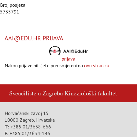
Broj posjeta:
5735791
AAI@EDU.HR PRIJAVA
prijava
Nakon prijave bit ćete preusmjereni na
ovu stranicu
.
Sveučilište u Zagrebu
Kineziološki fakultet
Horvaćanski zavoj 15
10000 Zagreb, Hrvatska
T:
+385 01/3658-666
F:
+385 01/3634-146