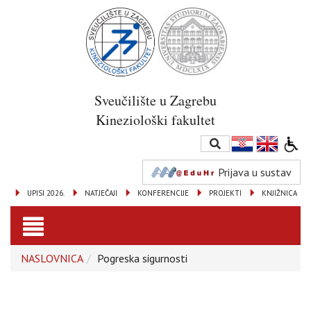
Sveučilište u Zagrebu
Kineziološki fakultet
Prijava u sustav
UPISI 2026.
NATJEČAJI
KONFERENCIJE
PROJEKTI
KNJIŽNICA
Toggle
NASLOVNICA
Pogreska sigurnosti
navigation