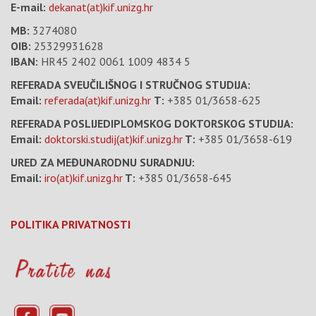
E-mail:
dekanat(at)kif.unizg.hr
MB:
3274080
OIB:
25329931628
IBAN:
HR45 2402 0061 1009 4834 5
REFERADA SVEUČILIŠNOG I STRUČNOG STUDIJA:
Email:
referada(at)kif.unizg.hr
T:
+385 01/3658-625
REFERADA POSLIJEDIPLOMSKOG DOKTORSKOG STUDIJA:
Email:
doktorski.studij(at)kif.unizg.hr
T:
+385 01/3658-619
URED ZA MEĐUNARODNU SURADNJU:
Email:
iro(at)kif.unizg.hr
T:
+385 01/3658-645
POLITIKA PRIVATNOSTI