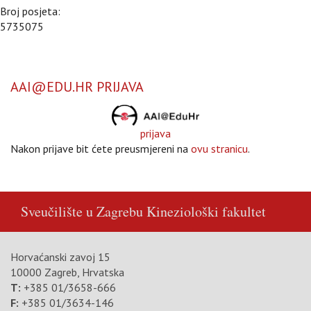
Broj posjeta:
5735075
AAI@EDU.HR PRIJAVA
prijava
Nakon prijave bit ćete preusmjereni na
ovu stranicu
.
Sveučilište u Zagrebu
Kineziološki fakultet
Horvaćanski zavoj 15
10000 Zagreb, Hrvatska
T:
+385 01/3658-666
F:
+385 01/3634-146