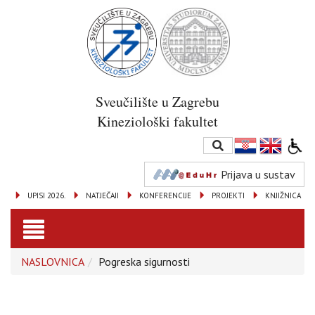
Sveučilište u Zagrebu
Kineziološki fakultet
Prijava u sustav
UPISI 2026.
NATJEČAJI
KONFERENCIJE
PROJEKTI
KNJIŽNICA
Toggle
NASLOVNICA
Pogreska sigurnosti
navigation