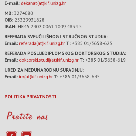
E-mail:
dekanat(at)kif.unizg.hr
MB:
3274080
OIB:
25329931628
IBAN:
HR45 2402 0061 1009 4834 5
REFERADA SVEUČILIŠNOG I STRUČNOG STUDIJA:
Email:
referada(at)kif.unizg.hr
T:
+385 01/3658-625
REFERADA POSLIJEDIPLOMSKOG DOKTORSKOG STUDIJA:
Email:
doktorski.studij(at)kif.unizg.hr
T:
+385 01/3658-619
URED ZA MEĐUNARODNU SURADNJU:
Email:
iro(at)kif.unizg.hr
T:
+385 01/3658-645
POLITIKA PRIVATNOSTI