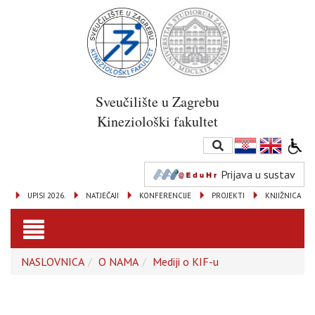
Sveučilište u Zagrebu
Kineziološki fakultet
Prijava u sustav
UPISI 2026.
NATJEČAJI
KONFERENCIJE
PROJEKTI
KNJIŽNICA
Toggle
NASLOVNICA
O NAMA
Mediji o KIF-u
navigation