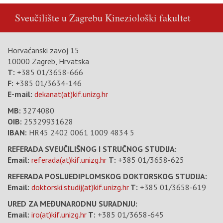
Sveučilište u Zagrebu
Kineziološki fakultet
Horvaćanski zavoj 15
10000 Zagreb, Hrvatska
T:
+385 01/3658-666
F:
+385 01/3634-146
E-mail:
dekanat(at)kif.unizg.hr
MB:
3274080
OIB:
25329931628
IBAN:
HR45 2402 0061 1009 4834 5
REFERADA SVEUČILIŠNOG I STRUČNOG STUDIJA:
Email:
referada(at)kif.unizg.hr
T:
+385 01/3658-625
REFERADA POSLIJEDIPLOMSKOG DOKTORSKOG STUDIJA:
Email:
doktorski.studij(at)kif.unizg.hr
T:
+385 01/3658-619
URED ZA MEĐUNARODNU SURADNJU:
Email:
iro(at)kif.unizg.hr
T:
+385 01/3658-645