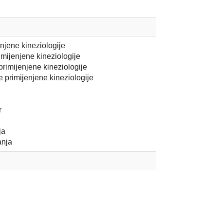
enjene kineziologije
imijenjene kineziologije
primijenjene kineziologije
be primijenjene kineziologije
r
ja
anja