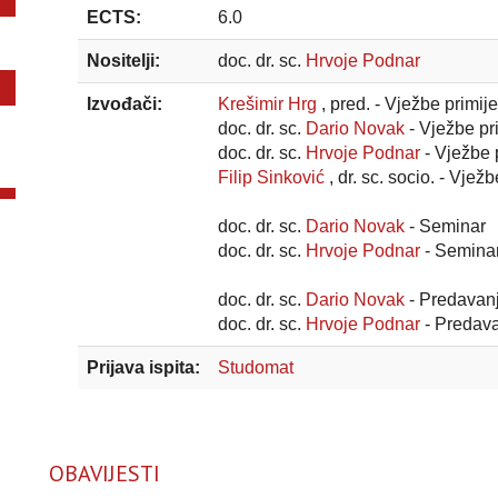
ECTS:
6.0
Nositelji:
doc. dr. sc.
Hrvoje Podnar
Izvođači:
Krešimir Hrg
, pred. - Vježbe primij
doc. dr. sc.
Dario Novak
- Vježbe pr
doc. dr. sc.
Hrvoje Podnar
- Vježbe 
Filip Sinković
, dr. sc. socio. - Vjež
doc. dr. sc.
Dario Novak
- Seminar
doc. dr. sc.
Hrvoje Podnar
- Semina
doc. dr. sc.
Dario Novak
- Predavan
doc. dr. sc.
Hrvoje Podnar
- Predav
Prijava ispita:
Studomat
OBAVIJESTI