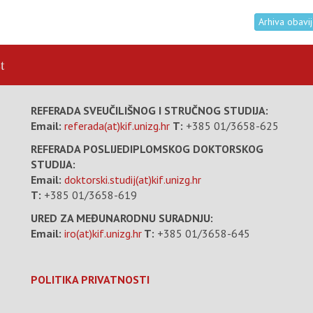
Arhiva obavij
t
REFERADA SVEUČILIŠNOG I STRUČNOG STUDIJA:
Email:
referada(at)kif.unizg.hr
T:
+385 01/3658-625
REFERADA POSLIJEDIPLOMSKOG DOKTORSKOG
STUDIJA:
Email:
doktorski.studij(at)kif.unizg.hr
T:
+385 01/3658-619
URED ZA MEĐUNARODNU SURADNJU:
Email:
iro(at)kif.unizg.hr
T:
+385 01/3658-645
POLITIKA PRIVATNOSTI