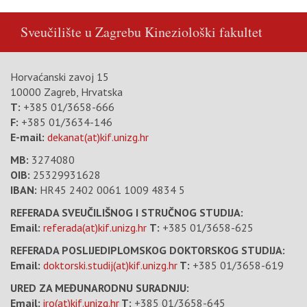
Sveučilište u Zagrebu
Kineziološki fakultet
Horvaćanski zavoj 15
10000 Zagreb, Hrvatska
T:
+385 01/3658-666
F:
+385 01/3634-146
E-mail:
dekanat(at)kif.unizg.hr
MB:
3274080
OIB:
25329931628
IBAN:
HR45 2402 0061 1009 4834 5
REFERADA SVEUČILIŠNOG I STRUČNOG STUDIJA:
Email:
referada(at)kif.unizg.hr
T:
+385 01/3658-625
REFERADA POSLIJEDIPLOMSKOG DOKTORSKOG STUDIJA:
Email:
doktorski.studij(at)kif.unizg.hr
T:
+385 01/3658-619
URED ZA MEĐUNARODNU SURADNJU:
Email:
iro(at)kif.unizg.hr
T:
+385 01/3658-645