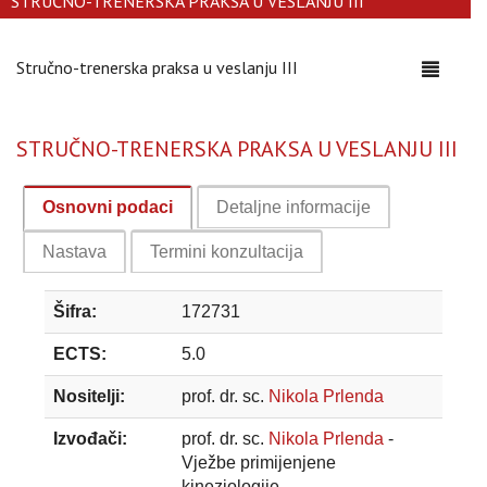
STRUČNO-TRENERSKA PRAKSA U VESLANJU III
Stručno-trenerska praksa u veslanju III
Toggle
navigati
STRUČNO-TRENERSKA PRAKSA U VESLANJU III
Osnovni podaci
Detaljne informacije
Nastava
Termini konzultacija
Šifra:
172731
ECTS:
5.0
Nositelji:
prof. dr. sc.
Nikola Prlenda
Izvođači:
prof. dr. sc.
Nikola Prlenda
-
Vježbe primijenjene
kineziologije