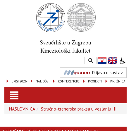
Sveučilište u Zagrebu
Kineziološki fakultet
Prijava u sustav
UPISI 2026.
NATJEČAJI
KONFERENCIJE
PROJEKTI
KNJIŽNICA
Toggle
NASLOVNICA
Stručno-trenerska praksa u veslanju III
navigation