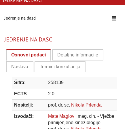
JEDRENJE NA DASCI
Jedrenje na dasci
Toggle
navigati
JEDRENJE NA DASCI
Osnovni podaci
Detaljne informacije
Nastava
Termini konzultacija
Šifra:
258139
ECTS:
2.0
Nositelji:
prof. dr. sc.
Nikola Prlenda
Izvođači:
Mate Maglov
, mag. cin. - Vježbe
primijenjene kineziologije
prof. dr. sc.
Nikola Prlenda
-