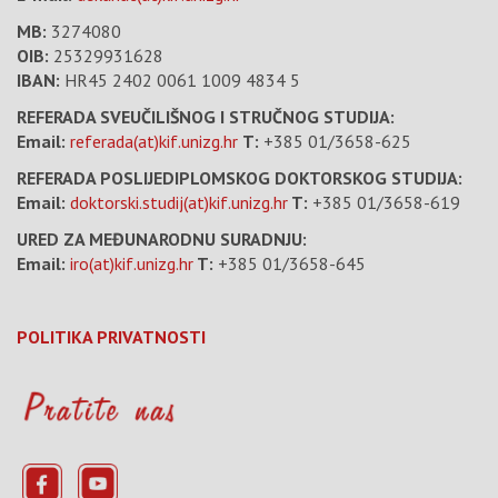
MB:
3274080
OIB:
25329931628
IBAN:
HR45 2402 0061 1009 4834 5
REFERADA SVEUČILIŠNOG I STRUČNOG STUDIJA:
Email:
referada(at)kif.unizg.hr
T:
+385 01/3658-625
REFERADA POSLIJEDIPLOMSKOG DOKTORSKOG STUDIJA:
Email:
doktorski.studij(at)kif.unizg.hr
T:
+385 01/3658-619
URED ZA MEĐUNARODNU SURADNJU:
Email:
iro(at)kif.unizg.hr
T:
+385 01/3658-645
POLITIKA PRIVATNOSTI