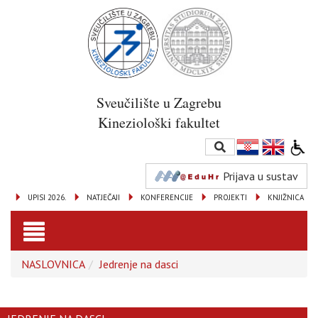
Sveučilište u Zagrebu
Kineziološki fakultet
Prijava u sustav
UPISI 2026.
NATJEČAJI
KONFERENCIJE
PROJEKTI
KNJIŽNICA
Toggle
NASLOVNICA
Jedrenje na dasci
navigation